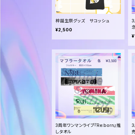
梓誕生祭グッズ サコッシュ
3
¥2,500
¥
3周年ワンマンライブ『Re:born』推
3
しタオル